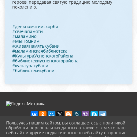
героев, передавая святую традицию молодому
поколению.
#деньпамятиискорби
#свечапамяти
#маламино
#МыПомним
#ЖиваяПамятьКубани
#маламинскаябиблиотека
#КультураУспенскогоРайона
#библиотекиуспенскогорайона
#культуракубани
#библиотекикубани
Пользуясь нашим сайтом, вы соглашаетесь с политикой
обработки персональных данных а также с тем что наш
веб-сайт и другие подключенные к веб-сайту сторонние
2026 г. malim-bibl.okusp.ru