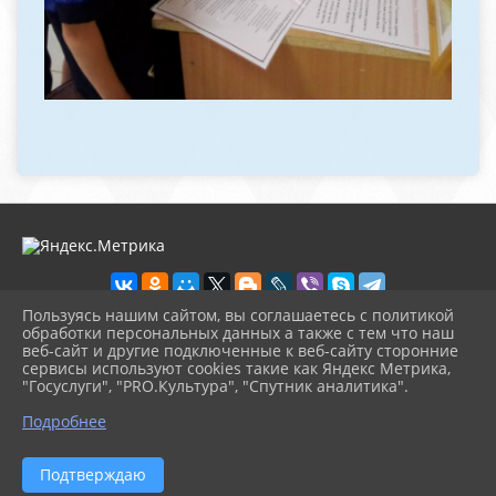
Пользуясь нашим сайтом, вы соглашаетесь с политикой
обработки персональных данных а также с тем что наш
веб-сайт и другие подключенные к веб-сайту сторонние
2026 г. malim-bibl.okusp.ru
сервисы используют cookies такие как Яндекс Метрика,
Вход
"Госуслуги", "PRO.Культура", "Спутник аналитика".
Карта сайта
^
Политика обработки персональных данных
Подробнее
Сделано на KubCMS
Разработка и поддержка
Подтверждаю