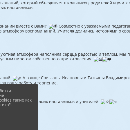
 знаний, который объединяет школьников, родителей и учителе
рых наставников.
знаний вместе с Вами!"
Совместно с уважаемыми педагога
 атмосферу воспоминаний. Учителя делились историями о своих
де уютная атмосфера наполнила сердца радостью и теплом. Мы
вкусным пирогом собственного приготовления!
наний!
А в лице Светланы Ивановны и Татьяны Владимиров
 за вашу работу и терпение.
ботки
ие
okies такие как
ание, не забывая своих наставников и учителей!
тика".