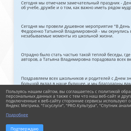
Сегодня мы отмечаем замечательный праздник - День
об учебе, дружбе и о том, как важно иметь рядом муд
Сегодня мы провели душевное мероприятие "В День 
Федоренко Татьяной Владимировной - мы окунулись в
незабываемые моменты из школьной жизни.
Отрадно было стать частью такой теплой беседы, г
авторов, а Татьяна Владимировна порадовала всех 
Поздравляем всех школьников и родителей с Днем з
большой вклад в наше будущее, и мы благодарны вам
Пользуясь нашим сайтом, вы соглашаетесь с политикой обра
персональных данных а также с тем что наш веб-сайт и друг
подключенные к веб-сайту сторонние сервисы используют co
Давайте вместе продолжать ценить знание и образов
Яндекс Метрика, "Госуслуги", "PRO.Культура", "Спутник анали
Подробнее
#Маламино
#ДеньЗнаний
Подтверждаю
#ВолонтерыКультуры